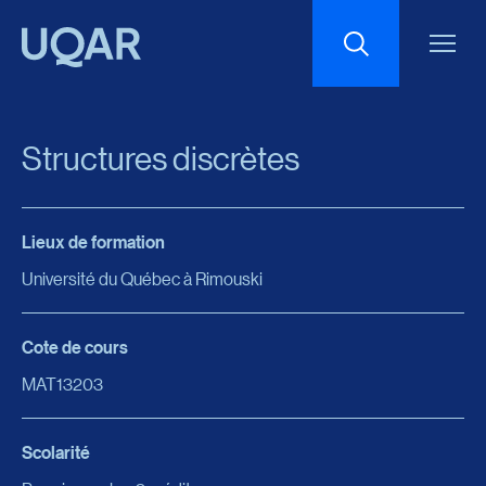
Menu principal
Aller au contenu
Recherche
Structures discrètes
Taille du texte
Lieux de formation
Interlignage du texte
Université du Québec à Rimouski
Espacement du texte
Cote de cours
MAT13203
Réinitialiser les paramètres
Scolarité