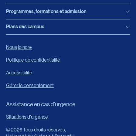
Programmes, formations et admission
Actualités
Bibliothèque
Plans des campus
Programmes, formations et admission
Bottin
Programmes d’études
Campus de Rimouski
Nous joindre
Boutique en ligne
Admission
Campus de Lévis
Politique de confidentialité
Carrières
Reconnaissances des acquis
Accessibilité
Événements
Formation continue
Gérer le consentement
Fondation de l’UQAR
Universités d’été
FAQ
Assistance en cas d’urgence
Frais de scolarité
Portail
Situations d'urgence
Calendrier universitaire
© 2026 Tous droits réservés,
Horaire des cours