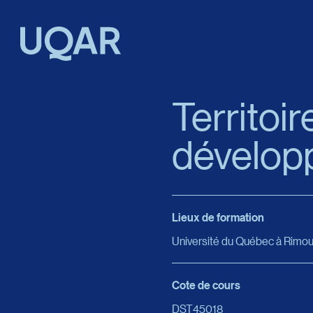
Menu principal
Aller au contenu
Recherche
Territoi
dévelop
Taille du texte
Interlignage du texte
Lieux de formation
Espacement du texte
Université du Québec à Rimou
Réinitialiser les paramètres
Cote de cours
DST45018