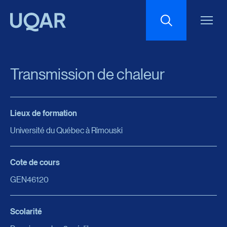
Menu principal
Aller au contenu
Recherche
Transmission de chaleur
Taille du texte
Lieux de formation
Interlignage du texte
Université du Québec à Rimouski
Espacement du texte
Cote de cours
GEN46120
Réinitialiser les paramètres
Scolarité