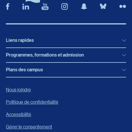
Liens rapides
Programmes, formations et admission
Actualités
Bibliothèque
Plans des campus
Programmes, formations et admission
Bottin
Programmes d’études
Campus de Rimouski
Nous joindre
Boutique en ligne
Admission
Campus de Lévis
Politique de confidentialité
Carrières
Reconnaissances des acquis
Accessibilité
Événements
Formation continue
Gérer le consentement
Fondation de l’UQAR