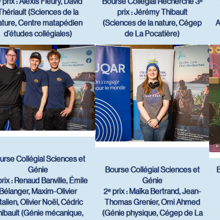
 prix : Alexis Fleury, David
Bourse Collégial Recherche 3ᵉ
Thériault (Sciences de la
prix : Jérémy Thibault
ature, Centre matapédien
(Sciences de la nature, Cégep
A
d’études collégiales)
de La Pocatière)
urse Collégial Sciences et
Génie
Bourse Collégial Sciences et
 prix : Renaud Banville, Émile
Génie
Bélanger, Maxim-Olivier
2ᵉ prix : Maïka Bertrand, Jean-
talien, Olivier Noël, Cédric
Thomas Grenier, Omi Ahmed
ibault (Génie mécanique,
(Génie physique, Cégep de La