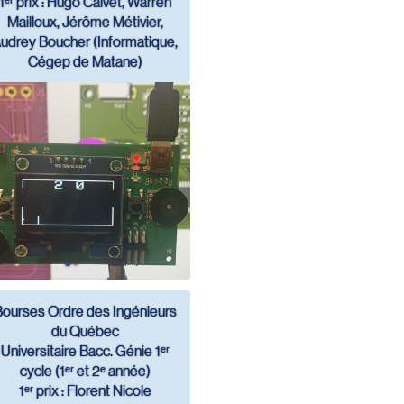
1ᵉʳ prix : Hugo Calvet, Warren
Mailloux, Jérôme Métivier,
udrey Boucher (Informatique,
Cégep de Matane)
Bourses Ordre des Ingénieurs
du Québec
Universitaire Bacc. Génie 1ᵉʳ
cycle (1ᵉʳ et 2ᵉ année)
1ᵉʳ prix : Florent Nicole