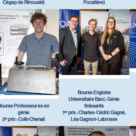
Cégep de Rimouski)
Pocatière)
Bourse Englobe
Universitaire Bacc. Génie
Bourse Professeur·es en
finissants
génie
1ᵉʳ prix : Charles-Cédric Gagné,
2ᵉ prix : Colin Chenail
Léa Gagnon-Labrosse