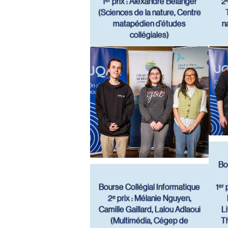
1ᵉʳ prix : Alexandre Bélanger
2ᵉ
(Sciences de la nature, Centre
matapédien d’études
n
collégiales)
Bo
Bourse Collégial Informatique
1ᵉʳ
2ᵉ prix : Mélanie Nguyen,
Camille Gaillard, Lalou Adlaoui
Li
(Multimédia, Cégep de
Th