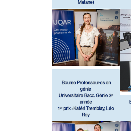
Matane)
Bourse Professeur·es en
génie
Universitaire Bacc. Génie 3ᵉ
année
1ᵉʳ prix : Katéri Tremblay, Léo
Roy