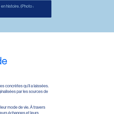
n histoire. (Photo :
de
s concrètes qu’il a laissées.
ginalisées par les sources de
t leur mode de vie. À travers
leurs échanges et leurs