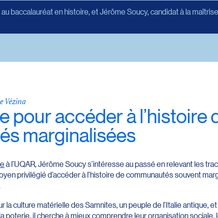
 baccalauréat en histoire, et Jérôme Soucy, candidat à la maîtrise e
e Vézina
e pour accéder à l’histoire 
s marginalisées
re
à l’UQAR, Jérôme Soucy s’intéresse au passé en relevant les trace
 moyen privilégié d’accéder à l’histoire de communautés souvent mar
.
r la culture matérielle des Samnites, un peuple de l’Italie antique, e
a poterie, il cherche à mieux comprendre leur organisation sociale, 