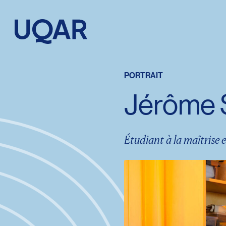
Menu principal
Aller au contenu
Recherche
PORTRAIT
Jérôme 
Taille du texte
Interlignage du texte
Étudiant à la maîtrise e
Espacement du texte
Réinitialiser les paramètres