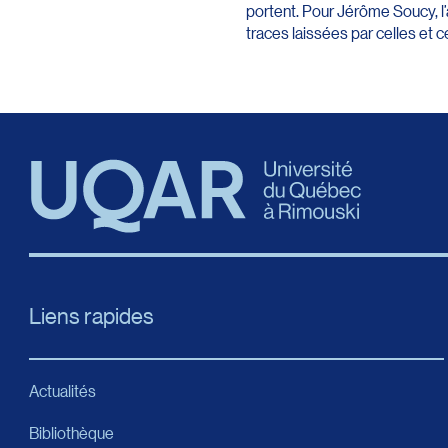
portent. Pour Jérôme Soucy, l’
traces laissées par celles et c
Liens rapides
Actualités
Bibliothèque