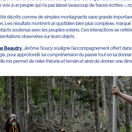
ne voix à un peuple qui n’a pas laissé beaucoup de traces écrites »
été décrits comme de simples montagnards sans grande importance
ion. Les résultats montrent un quotidien bien plus complexe, marqu
tacts soutenus avec les peuples voisins. Ces interactions se reflè
ésentations observées sur leurs objets.
as Beaudry
, Jérôme Soucy souligne l’accompagnement offert dans s
éologie, pour approfondir sa compréhension du passé tout en lui donna
ielle me permet de relier théorie et terrain et ainsi de donner une d