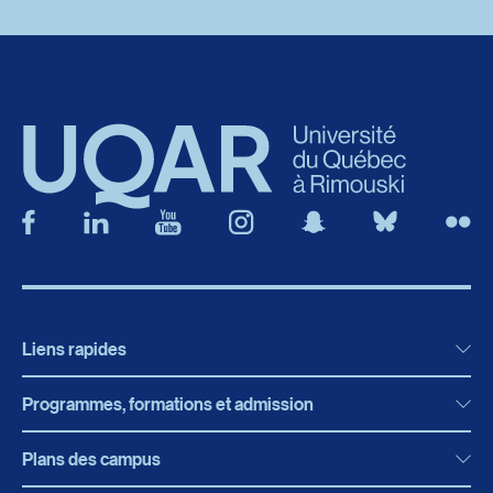
Liens rapides
Programmes, formations et admission
Actualités
Bibliothèque
Plans des campus
Programmes, formations et admission