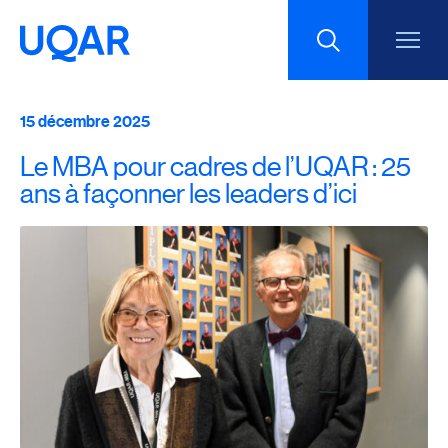
15 décembre 2025
Menu principal
Aller au contenu
Recherche
Le MBA pour cadres de l’UQAR : 25
Taille du texte
ans à façonner les leaders d’ici
Interlignage du texte
Espacement du texte
Réinitialiser les paramètres