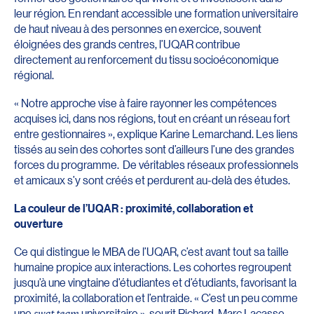
leur région. En rendant accessible une formation universitaire
de haut niveau à des personnes en exercice, souvent
éloignées des grands centres, l’UQAR contribue
directement au renforcement du tissu socioéconomique
régional.
« Notre approche vise à faire rayonner les compétences
acquises ici, dans nos régions, tout en créant un réseau fort
entre gestionnaires », explique Karine Lemarchand. Les liens
tissés au sein des cohortes sont d’ailleurs l’une des grandes
forces du programme. De véritables réseaux professionnels
et amicaux s’y sont créés et perdurent au-delà des études.
La couleur de l’UQAR : proximité, collaboration et
ouverture
Ce qui distingue le MBA de l’UQAR, c’est avant tout sa taille
humaine propice aux interactions. Les cohortes regroupent
jusqu’à une vingtaine d’étudiantes et d’étudiants, favorisant la
proximité, la collaboration et l’entraide. « C’est un peu comme
une
swat team
universitaire », sourit Richard-Marc Lacasse,