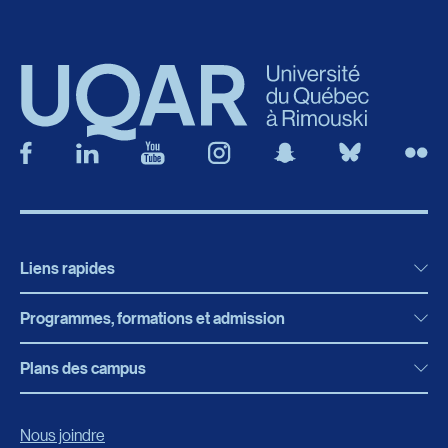
Liens rapides
Programmes, formations et admission
Actualités
Bibliothèque
Plans des campus
Programmes, formations et admission
Bottin
Programmes d’études
Campus de Rimouski
Nous joindre