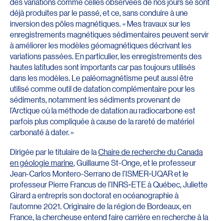
des variations comme celles observées de nos jours se sont
déjà produites par le passé, et ce, sans conduire à une
inversion des pôles magnétiques. « Mes travaux sur les
enregistrements magnétiques sédimentaires peuvent servir
à améliorer les modèles géomagnétiques décrivant les
variations passées. En particulier, les enregistrements des
hautes latitudes sont importants car pas toujours utilisés
dans les modèles. Le paléomagnétisme peut aussi être
utilisé comme outil de datation complémentaire pour les
sédiments, notamment les sédiments provenant de
l’Arctique où la méthode de datation au radiocarbone est
parfois plus compliquée à cause de la rareté de matériel
carbonaté à dater. »
Dirigée par le titulaire de la
Chaire de recherche du Canada
en géologie marine
, Guillaume St-Onge, et le professeur
Jean-Carlos Montero-Serrano de l’ISMER-UQAR et le
professeur Pierre Francus de l’INRS-ETE à Québec, Juliette
Girard a entrepris son doctorat en océanographie à
l’automne 2021. Originaire de la région de Bordeaux, en
France, la chercheuse entend faire carrière en recherche à la