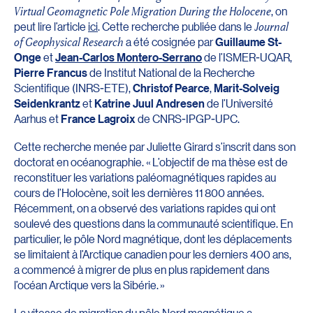
Virtual Geomagnetic Pole Migration During the Holocene
, on
peut lire l’article
ici
. Cette recherche publiée dans le
Journal
of Geophysical Research
a été cosignée par
Guillaume St-
Onge
et
Jean-Carlos Montero-Serrano
de l’ISMER-UQAR,
Pierre Francus
de Institut National de la Recherche
Scientifique (INRS-ETE),
Christof Pearce
,
Marit-Solveig
Seidenkrantz
et
Katrine Juul Andresen
de l’Université
Aarhus et
France Lagroix
de CNRS-IPGP-UPC.
Cette recherche menée par Juliette Girard s’inscrit dans son
doctorat en océanographie. « L’objectif de ma thèse est de
reconstituer les variations paléomagnétiques rapides au
cours de l’Holocène, soit les dernières 11 800 années.
Récemment, on a observé des variations rapides qui ont
soulevé des questions dans la communauté scientifique. En
particulier, le pôle Nord magnétique, dont les déplacements
se limitaient à l’Arctique canadien pour les derniers 400 ans,
a commencé à migrer de plus en plus rapidement dans
l’océan Arctique vers la Sibérie. »
La vitesse de migration du pôle Nord magnétique a