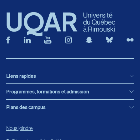
Liens rapides
Programmes, formations et admission
Actualités
Bibliothèque
Plans des campus
Programmes, formations et admission
Bottin
Programmes d’études
Campus de Rimouski
Nous joindre
Boutique en ligne
Admission
Campus de Lévis