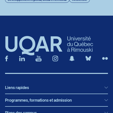
Liens rapides
Programmes, formations et admission
Actualités
Bibliothèque
Plans des campus