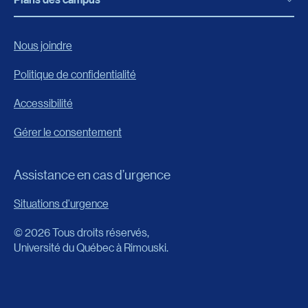
Programmes, formations et admission
Bottin
Programmes d’études
Campus de Rimouski
Nous joindre
Boutique en ligne
Admission
Campus de Lévis
Politique de confidentialité
Carrières
Reconnaissances des acquis
Accessibilité
Événements
Formation continue
Gérer le consentement
Fondation de l’UQAR
Universités d’été
FAQ
Assistance en cas d’urgence
Frais de scolarité
Portail
Situations d'urgence
Calendrier universitaire
© 2026 Tous droits réservés,
Horaire des cours
Université du Québec à Rimouski.