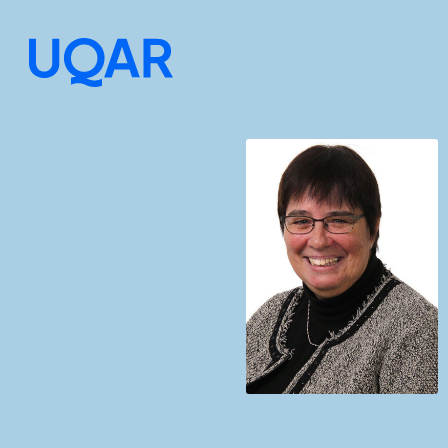
Menu principal
Aller au contenu
Recherche
Taille du texte
Interlignage du texte
Espacement du texte
Réinitialiser les paramètres