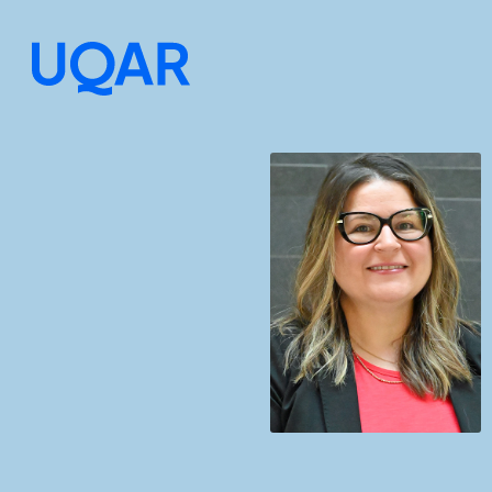
Menu principal
Aller au contenu
Recherche
Taille du texte
Interlignage du texte
Espacement du texte
Réinitialiser les paramètres