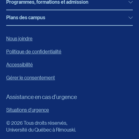
Programmes, formations et admission
Actualités
Bibliothèque
Plans des campus
Programmes, formations et admission
Bottin
Programmes d’études
Campus de Rimouski
Nous joindre
Boutique en ligne
Admission
Campus de Lévis
Politique de confidentialité
Carrières
Reconnaissances des acquis
Accessibilité
Événements
Formation continue
Gérer le consentement
Fondation de l’UQAR
Universités d’été
FAQ
Assistance en cas d’urgence
Frais de scolarité
Portail
Situations d'urgence
Calendrier universitaire
© 2026 Tous droits réservés,
Horaire des cours
Université du Québec à Rimouski.