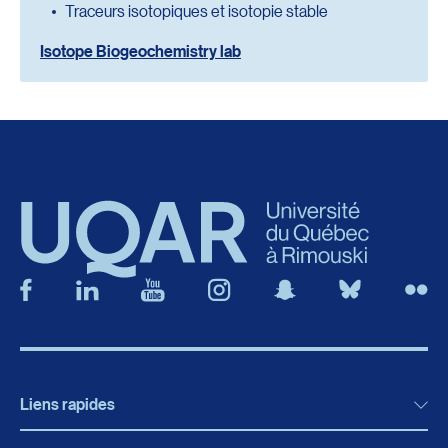
Traceurs isotopiques et isotopie stable
Isotope Biogeochemistry lab
Liens rapides