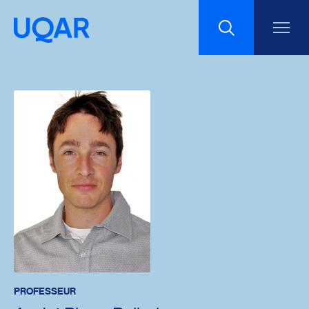
Menu principal
Aller au contenu
Recherche
Taille du texte
Interlignage du texte
Espacement du texte
Réinitialiser les paramètres
PROFESSEUR