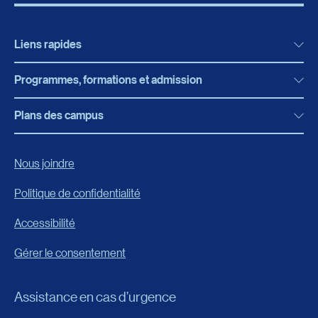
Liens rapides
Programmes, formations et admission
Actualités
Bibliothèque
Plans des campus
Programmes, formations et admission
Bottin
Programmes d’études
Campus de Rimouski
Nous joindre
Boutique en ligne
Admission
Campus de Lévis
Politique de confidentialité
Carrières
Reconnaissances des acquis
Accessibilité
Événements
Formation continue
Gérer le consentement
Fondation de l’UQAR
Universités d’été
FAQ
Assistance en cas d’urgence
Frais de scolarité