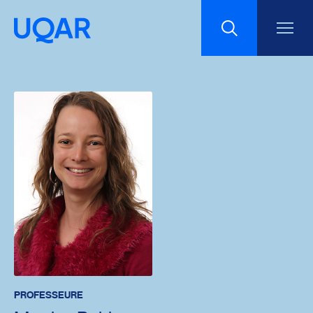
Menu principal
Aller au contenu
Recherche
Taille du texte
Interlignage du texte
Espacement du texte
Réinitialiser les paramètres
PROFESSEURE