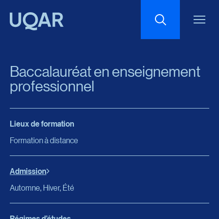
Menu principal
Aller au contenu
Recherche
Baccalauréat en enseignement
Taille du texte
professionnel
Interlignage du texte
Lieux de formation
Formation à distance
Espacement du texte
Admission
Réinitialiser les paramètres
Automne, Hiver, Été
Régimes d’études