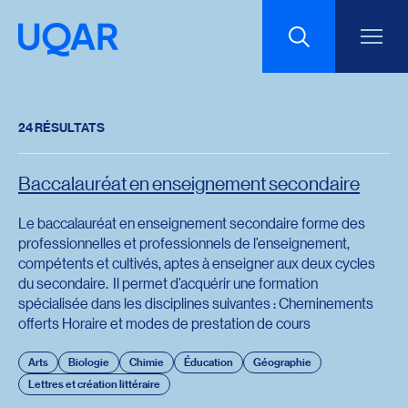
Menu principal
Aller au contenu
Recherche
24 RÉSULTATS
Taille du texte
Baccalauréat en enseignement secondaire
Interlignage du texte
Le baccalauréat en enseignement secondaire forme des
professionnelles et professionnels de l’enseignement,
Espacement du texte
compétents et cultivés, aptes à enseigner aux deux cycles
du secondaire. Il permet d’acquérir une formation
spécialisée dans les disciplines suivantes : Cheminements
offerts Horaire et modes de prestation de cours
Réinitialiser les paramètres
Arts
Biologie
Chimie
Éducation
Géographie
Lettres et création littéraire