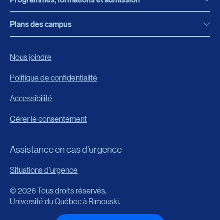
Actualités
Bibliothèque
Plans des campus
Programmes, formations et admission
Bottin
Programmes d’études
Campus de Rimouski
Nous joindre
Boutique en ligne
Admission
Campus de Lévis
Politique de confidentialité
Carrières
Reconnaissances des acquis
Accessibilité
Événements
Formation continue
Gérer le consentement
Fondation de l’UQAR
Universités d’été
FAQ
Assistance en cas d’urgence
Frais de scolarité
Portail
Situations d'urgence
Calendrier universitaire
© 2026 Tous droits réservés,
Horaire des cours
Université du Québec à Rimouski.