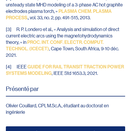
unsteady state MHD modeling of a 3-phase AC hot graphite
electrodes plasma torch, »
PLASMA CHEM. PLASMA
PROCESS
., vol. 33, no. 2, pp. 491-515, 2013.
[3] R. P. Londero et al., « Analysis and simulation of direct
current electric arcs using the magnetohydrodynamics
theory, » in
PROC. INT. CONF. ELECTR. COMPUT.
TECHNOL. (ICECET)
, Cape Town, South Africa, 9-10 déc.
2021.
[4] IEEE
GUIDE FOR RAIL TRANSIT TRACTION POWER
SYSTEMS MODELING
, IEEE Std 1653.3, 2021.
Présenté par
Olivier Couillard, CPI, M.Sc.A., étudiant au doctorat en
ingénierie