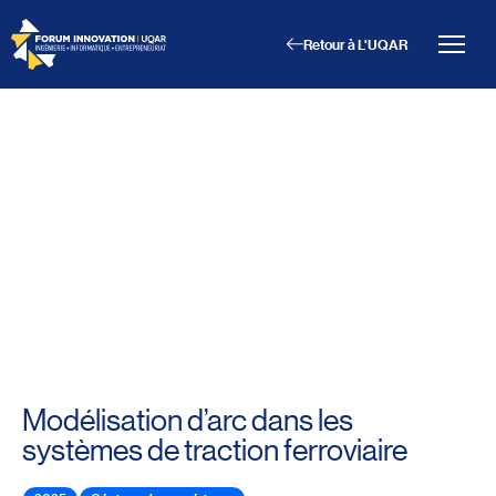
Retour à L'UQAR
Menu principal
Aller au contenu
Recherche
Taille du texte
Interlignage du texte
Espacement du texte
Réinitialiser les paramètres
Modélisation d’arc dans les
systèmes de traction ferroviaire