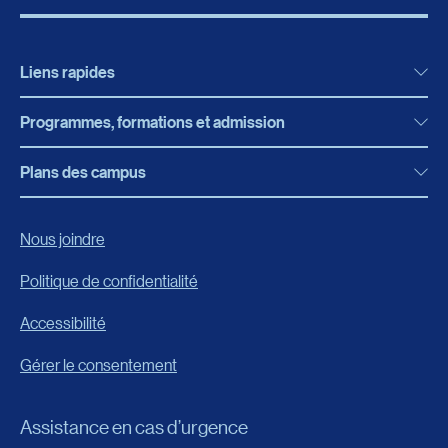
Liens rapides
Programmes, formations et admission
Actualités
Bibliothèque
Plans des campus
Programmes, formations et admission
Bottin
Programmes d’études
Campus de Rimouski
Nous joindre
Boutique en ligne
Admission
Campus de Lévis
Politique de confidentialité
Carrières
Reconnaissances des acquis
Accessibilité
Événements
Formation continue
Gérer le consentement
Fondation de l’UQAR
Universités d’été
FAQ
Assistance en cas d’urgence
Frais de scolarité