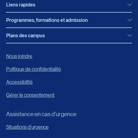
Liens rapides
Programmes, formations et admission
Actualités
Bibliothèque
Plans des campus
Programmes, formations et admission
Bottin
Programmes d’études
Campus de Rimouski
Nous joindre
Boutique en ligne
Admission
Campus de Lévis
Politique de confidentialité
Carrières
Reconnaissances des acquis
Accessibilité
Événements
Formation continue
Gérer le consentement
Fondation de l’UQAR
Universités d’été
FAQ
Assistance en cas d’urgence
Frais de scolarité
Portail
Situations d'urgence
Calendrier universitaire