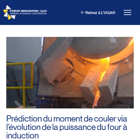
Retour à L'UQAR
Menu principal
Aller au contenu
Recherche
Taille du texte
Interlignage du texte
Espacement du texte
Réinitialiser les paramètres
Prédiction du moment de couler via
l’évolution de la puissance du four à
induction