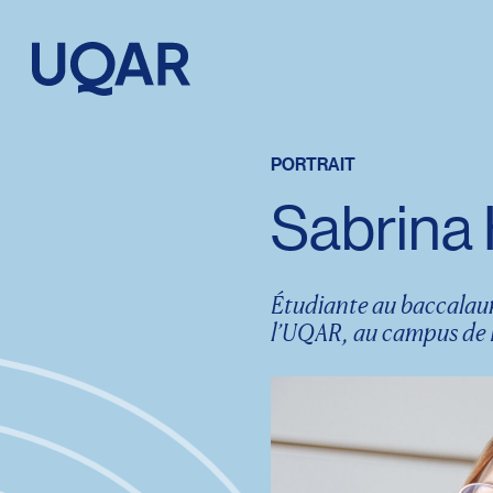
Menu principal
Aller au contenu
Recherche
PORTRAIT
Sabrina
Taille du texte
Interlignage du texte
Étudiante au baccalaur
l’UQAR, au campus de 
Espacement du texte
Réinitialiser les paramètres