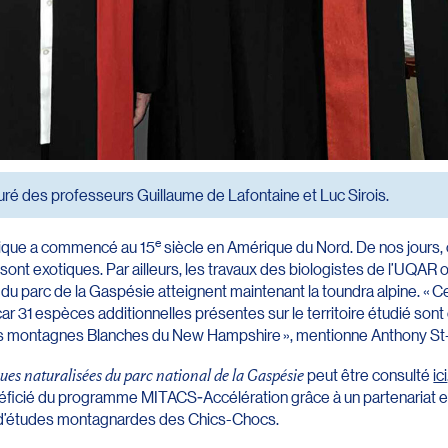
ré des professeurs Guillaume de Lafontaine et Luc Sirois.
e
otique a commencé au 15
siècle en Amérique du Nord. De nos jours,
ont exotiques. Par ailleurs, les travaux des biologistes de l’UQAR on
u parc de la Gaspésie atteignent maintenant la toundra alpine. « 
 31 espèces additionnelles présentes sur le territoire étudié sont
 les montagnes Blanches du New Hampshire », mentionne Anthony St
ques naturalisées du parc national de la Gaspésie
peut être consulté
ici
éficié du programme MITACS-Accélération grâce à un partenariat e
on d’études montagnardes des Chics-Chocs.