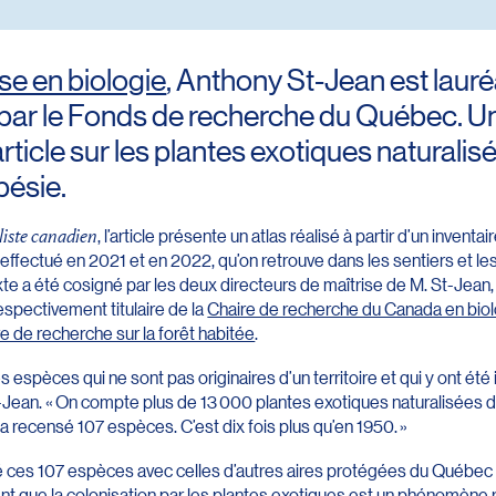
ise en biologie
, Anthony St-Jean est lauré
ar le Fonds de recherche du Québec. Une
icle sur les plantes exotiques naturalis
pésie.
liste canadien
, l’article présente un atlas réalisé à partir d’un invent
effectué en 2021 et en 2022, qu’on retrouve dans les sentiers et les
xte a été cosigné par les deux directeurs de maîtrise de M. St-Jean
respectivement titulaire de la
Chaire de recherche du Canada en biolog
e de recherche sur la forêt habitée
.
espèces qui ne sont pas originaires d’un territoire et qui y ont été in
Jean. « On compte plus de 13 000 plantes exotiques naturalisées 
 a recensé 107 espèces. C’est dix fois plus qu’en 1950. »
 ces 107 espèces avec celles d’autres aires protégées du Québec
nt que la colonisation par les plantes exotiques est un phénomène r