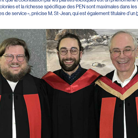
es colonies et la richesse spécifique des PEN sont maximales dans le
s de service », précise M. St-Jean, qui est également titulaire d’un