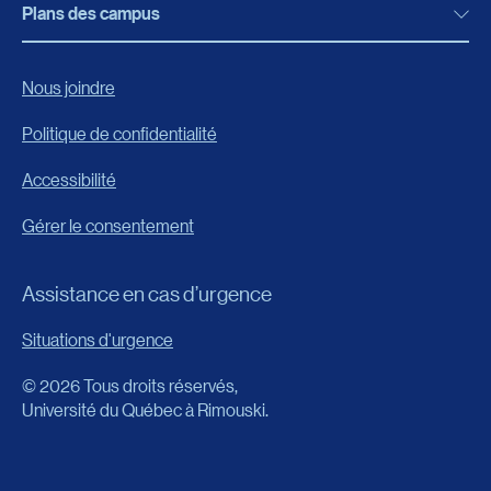
Bibliothèque
Plans des campus
Programmes, formations et admission
Bottin
Programmes d’études
Campus de Rimouski
Nous joindre
Boutique en ligne
Admission
Campus de Lévis
Politique de confidentialité
Carrières
Reconnaissances des acquis
Accessibilité
Événements
Formation continue
Gérer le consentement
Fondation de l’UQAR
Universités d’été
FAQ
Assistance en cas d’urgence
Frais de scolarité
Portail
Situations d'urgence
Calendrier universitaire
© 2026 Tous droits réservés,
Horaire des cours
Université du Québec à Rimouski.