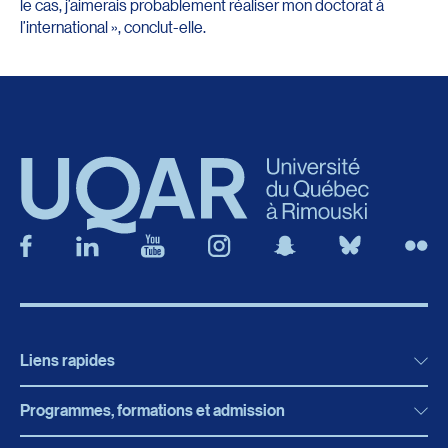
le cas, j’aimerais probablement réaliser mon doctorat à
l’international », conclut-elle.
Liens rapides
Programmes, formations et admission
Actualités