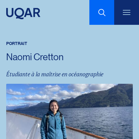
Menu principal
Aller au contenu
Recherche
PORTRAIT
Taille du texte
Naomi Cretton
Interlignage du texte
Étudiante à la maîtrise en océanographie
Espacement du texte
Réinitialiser les paramètres