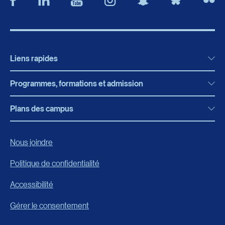
Liens rapides
Programmes, formations et admission
Actualités
Bibliothèque
Plans des campus
Programmes, formations et admission
Bottin
Programmes d’études
Campus de Rimouski
Nous joindre
Boutique en ligne
Admission
Campus de Lévis
Politique de confidentialité
Carrières
Reconnaissances des acquis
Accessibilité
Événements
Formation continue
Gérer le consentement
Fondation de l’UQAR
Universités d’été