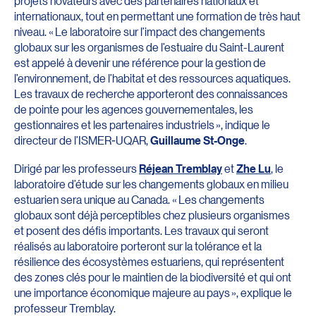
projets novateurs avec des partenaires nationaux et
internationaux, tout en permettant une formation de très haut
niveau. « Le laboratoire sur l’impact des changements
globaux sur les organismes de l’estuaire du Saint-Laurent
est appelé à devenir une référence pour la gestion de
l’environnement, de l’habitat et des ressources aquatiques.
Les travaux de recherche apporteront des connaissances
de pointe pour les agences gouvernementales, les
gestionnaires et les partenaires industriels », indique le
directeur de l’ISMER-UQAR,
Guillaume St-Onge
.
Dirigé par les professeurs
Réjean Tremblay
et
Zhe Lu
, le
laboratoire d’étude sur les changements globaux en milieu
estuarien sera unique au Canada. « Les changements
globaux sont déjà perceptibles chez plusieurs organismes
et posent des défis importants. Les travaux qui seront
réalisés au laboratoire porteront sur la tolérance et la
résilience des écosystèmes estuariens, qui représentent
des zones clés pour le maintien de la biodiversité et qui ont
une importance économique majeure au pays », explique le
professeur Tremblay.