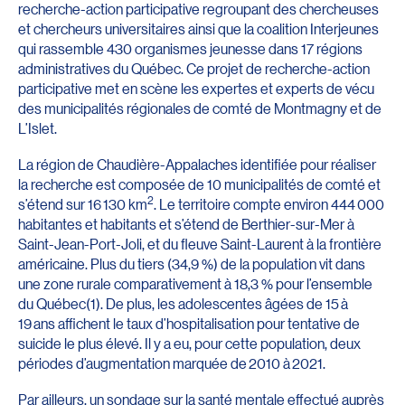
recherche-action participative regroupant des chercheuses
et chercheurs universitaires ainsi que la coalition Interjeunes
qui rassemble 430 organismes jeunesse dans 17 régions
administratives du Québec. Ce projet de recherche-action
participative met en scène les expertes et experts de vécu
des municipalités régionales de comté de Montmagny et de
L’Islet.
La région de Chaudière-Appalaches identifiée pour réaliser
la recherche est composée de 10 municipalités de comté et
2
s’étend sur 16 130 km
. Le territoire compte environ 444 000
habitantes et habitants et s’étend de Berthier-sur-Mer à
Saint-Jean-Port-Joli, et du fleuve Saint-Laurent à la frontière
américaine. Plus du tiers (34,9 %) de la population vit dans
une zone rurale comparativement à 18,3 % pour l’ensemble
du Québec(1). De plus, les adolescentes âgées de 15 à
19 ans affichent le taux d’hospitalisation pour tentative de
suicide le plus élevé. Il y a eu, pour cette population, deux
périodes d’augmentation marquée de 2010 à 2021.
Par ailleurs, un sondage sur la santé mentale effectué auprès