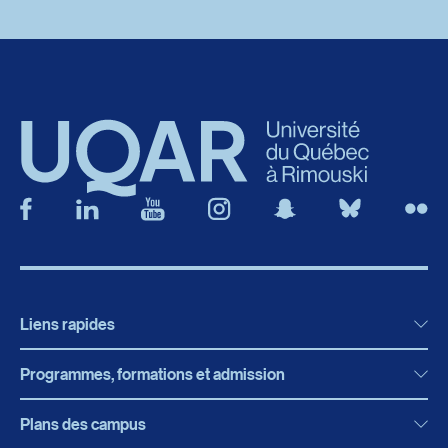
Liens rapides
Programmes, formations et admission
Actualités
Bibliothèque
Plans des campus
Programmes, formations et admission