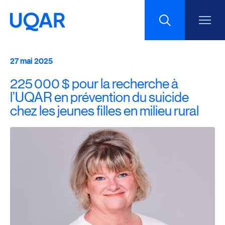
27 mai 2025
Menu principal
Aller au contenu
Recherche
225 000 $ pour la recherche à
Taille du texte
l’UQAR en prévention du suicide
chez les jeunes filles en milieu rural
Interlignage du texte
Espacement du texte
Réinitialiser les paramètres