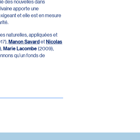
ié des nouvelles dans
crivaine apporte une
 exigeant et elle est en mesure
rité.
es naturelles, appliquées et
17),
Manon Savard
et
Nicolas
),
Marie Lacombe
(2009),
onnons qu’un fonds de