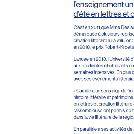
l’enseignement univ
d’été en lettres et 
C’est en 2011 que Mme Deslauri
démarquée à plusieurs reprises
création littéraire lui a valu,
en 2018, le prix Robert-Kroet
Lancée en 2013, l’Université d
aux étudiantes et étudiants co
semaines intensives. En plus d
avec ses événements littéraire
« Camille a un sens aigu de l’
histoire littéraire et patrimoin
en lettres et création littérai
rassembleuse ont permis de fai
dans la vie littéraire de la régio
En parallèle à ses activités de