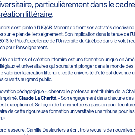
ersitaire, particulièrement dans le cadre 
création littéraire
.
ers s’est jointe à l’UQAR. Menant de front ses activités d’écrivaine 
 sur le plan de l’enseignement. Son implication dans la tenue de l’Un
 en 2016, le Prix d’excellence de l’Université du Québec dans le volet 
sch pour l’enseignement.
’été en lettres et création littéraire est une formation unique en Am
llégiaux et universitaires qui souhaitent plonger dans le monde des
e valoriser la création littéraire, cette université d’été est devenu
s ouverts au grand public.
innovation pédagogique », observe le professeur et titulaire de la C
e imprimé,
Claude La Charité
. « Son engagement dans chacune des éd
re est exceptionnel. Sa façon de transmettre sa passion pour l’écritur
re de cette rigoureuse formation universitaire une tribune pour les
n. »
 professeure, Camille Deslauriers a écrit trois recueils de nouvelles, 