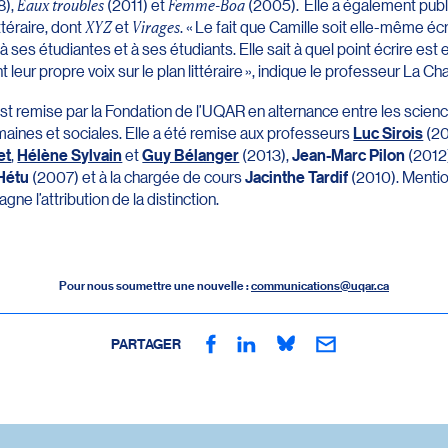
8),
Eaux troubles
(2011) et
Femme-Boa
(2005). Elle a également publ
ttéraire, dont
XYZ
et
Virages
. « Le fait que Camille soit elle-même é
 ses étudiantes et à ses étudiants. Elle sait à quel point écrire est
t leur propre voix sur le plan littéraire », indique le professeur La Cha
st remise par la Fondation de l’UQAR en alternance entre les scienc
maines et sociales. Elle a été remise aux professeurs
Luc Sirois
(20
et
,
Hélène Sylvain
et
Guy Bélanger
(2013),
Jean-Marc Pilon
(2012
Hétu
(2007) et à la chargée de cours
Jacinthe Tardif
(2010). Menti
 l’attribution de la distinction.
Pour nous soumettre une nouvelle :
communications@uqar.ca
PARTAGER