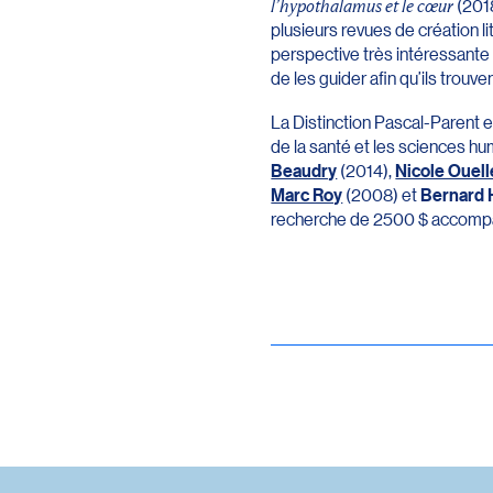
l’hypothalamus et le cœur
(201
plusieurs revues de création li
perspective très intéressante à
de les guider afin qu’ils trouven
La Distinction Pascal-Parent e
de la santé et les sciences hu
Beaudry
(2014),
Nicole Ouell
Marc Roy
(2008) et
Bernard 
recherche de 2500 $ accompagne