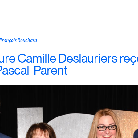
-François Bouchard
re Camille Deslauriers reço
 Pascal-Parent