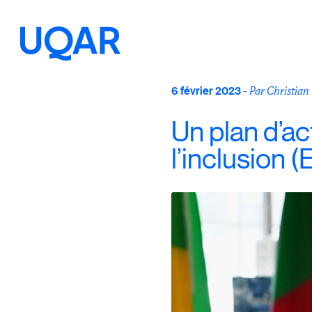
Menu principal
Aller au contenu
Recherche
6 février 2023
-
Par Christia
Un plan d’act
Taille du texte
l’inclusion 
Interlignage du texte
Espacement du texte
Réinitialiser les paramètres