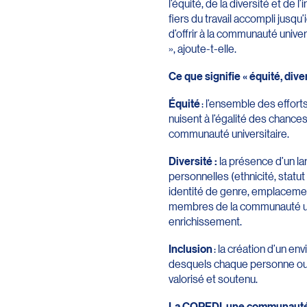
l’équité, de la diversité et de
fiers du travail accompli jusqu
d’offrir à la communauté univer
», ajoute-t-elle.
Ce que signifie « équité, dive
Équité
: l’ensemble des efforts
nuisent à l’égalité des chanc
communauté universitaire.
Diversité :
la présence d’un la
personnelles (ethnicité, stat
identité de genre, emplacemen
membres de la communauté univ
enrichissement.
Inclusion
: la création d’un en
desquels chaque personne ou g
valorisé et soutenu.
La COPEDI, une communauté 