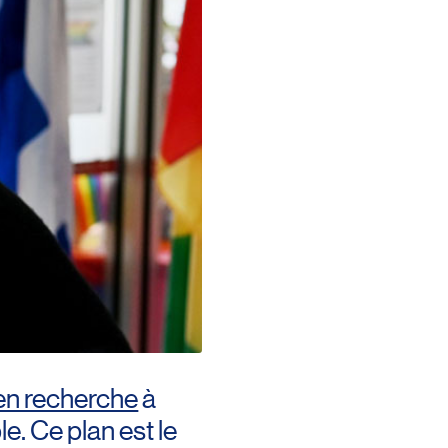
) en recherche
à
e. Ce plan est le