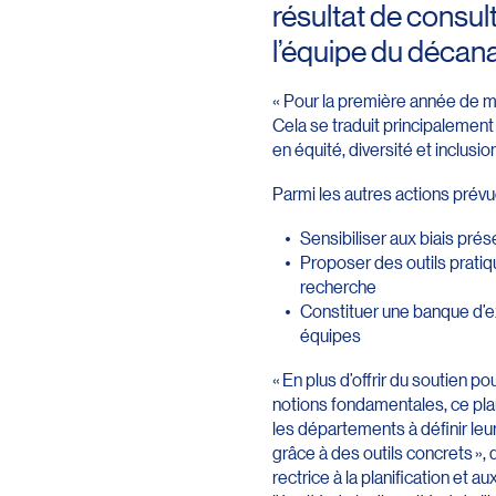
résultat de consu
l’équipe du décana
« Pour la première année de m
Cela se traduit principalement 
en équité, diversité et inclusio
Parmi les autres actions prév
Sensibiliser aux biais pré
Proposer des outils pratiq
recherche
Constituer une banque d’e
équipes
« En plus d’offrir du soutien po
notions fondamentales, ce pla
les départements à définir leu
grâce à des outils concrets », 
rectrice à la planification et 