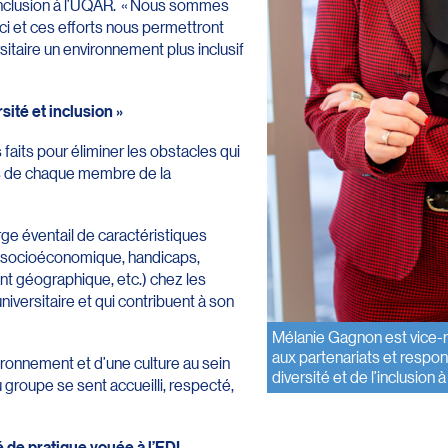
 l’inclusion à l’UQAR. « Nous sommes
’ici et ces efforts nous permettront
sitaire un environnement plus inclusif
rsité et inclusion »
 faits pour éliminer les obstacles qui
es de chaque membre de la
rge éventail de caractéristiques
ut socioéconomique, handicaps,
t géographique, etc.) chez les
ersitaire et qui contribuent à son
Mélanie Gagnon est vice-rec
aux partenariats et respons
vironnement et d’une culture au sein
diversité et de l’inclusion 
roupe se sent accueilli, respecté,
de pratique vouée à l’EDI