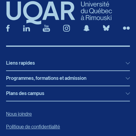
Liens rapides
Programmes, formations et admission
Actualités
Bibliothèque
Plans des campus
Programmes, formations et admission
Bottin
Programmes d’études
Campus de Rimouski
Nous joindre
Boutique en ligne
Admission
Campus de Lévis
Politique de confidentialité
Carrières
Reconnaissances des acquis