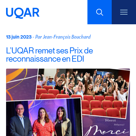
13 juin 2023
Menu principal
-
Par Jean-François Bouchard
Aller au contenu
Recherche
L’UQAR remet ses Prix de
Taille du texte
reconnaissance en EDI
Interlignage du texte
Espacement du texte
Réinitialiser les paramètres