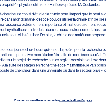
 propriétés physico-chimiques variées », précise M. Coulombe.
t-chercheur a choisi d’étudier la chimie pour l’impact qu’elle peut avo
ire dans mon domaine, c’est de pouvoir utiliser la chimie afin de pré
st une ressource extrêmement importante et malheureusement souve
ont synthétisés et introduits dans les eaux environnementales. Il e
r notre eau et la réutiliser. De plus, la chimie des matériaux propos
 de ces jeunes chercheurs qui ont eu la piqûre pour la recherche p
l’intention de poursuivre mes études à la suite de mon baccalauréat. 
availler sur le projet de recherche sur les argiles sensibles qui m’a d
e. À la suite des stages en recherche et de ma maîtrise, je vais pou
 poste de chercheur dans une université ou dans le secteur privé », co
Pour nous soumettre une nouvelle :
communications@uqar.ca