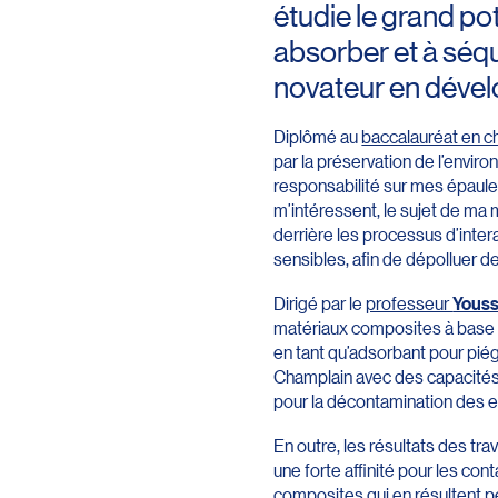
étudie le grand po
absorber et à séqu
novateur en déve
Diplômé au
baccalauréat en c
par la préservation de l’enviro
responsabilité sur mes épaule
m’intéressent, le sujet de ma 
derrière les processus d’inter
sensibles, afin de dépolluer 
Dirigé par le
professeur
Youss
matériaux composites à base d’
en tant qu’adsorbant pour piég
Champlain avec des capacités 
pour la décontamination des ea
En outre, les résultats des tr
une forte affinité pour les co
composites qui en résultent pe