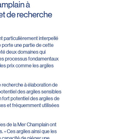
amplain à
jet de recherche
t particulièrement interpellé
je porte une partie de cette
 été deux domaines qui
er les processus fondamentaux
bles prix comme les argiles
 recherche à élaboration de
otentiel des argiles sensibles
 fort potentiel des argiles de
nces et fréquemment utilisées
iles de la Mer Champlain ont
 « Ces argiles ainsi que les
e capacité de piéger une