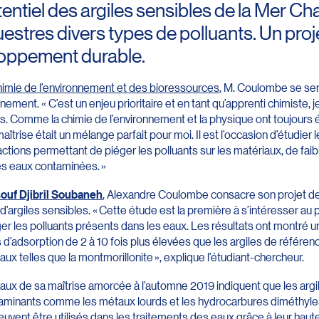
tentiel des argiles sensibles de la Mer Ch
estres divers types de polluants. Un pro
loppement durable.
himie de l’environnement et des bioressources
, M. Coulombe se sen
nnement. « C’est un enjeu prioritaire et en tant qu’apprenti chimiste, 
s. Comme la chimie de l’environnement et la physique ont toujours
maîtrise était un mélange parfait pour moi. Il est l’occasion d’étudi
actions permettant de piéger les polluants sur les matériaux, de fai
des eaux contaminées. »
ouf Djibril Soubaneh
, Alexandre Coulombe consacre son projet de
argiles sensibles. « Cette étude est la première à s’intéresser au p
er les polluants présents dans les eaux. Les résultats ont montré un
d’adsorption de 2 à 10 fois plus élevées que les argiles de référe
ux telles que la montmorillonite », explique l’étudiant-chercheur.
avaux de sa maîtrise amorcée à l’automne 2019 indiquent que les arg
ntaminants comme les métaux lourds et les hydrocarbures diméthyles.
uvent être utilisés dans les traitements des eaux grâce à leur haut