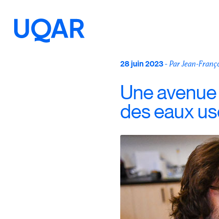
Menu principal
Aller au contenu
Recherche
28 juin 2023
-
Par Jean-Franç
Une avenue 
Taille du texte
des eaux u
Interlignage du texte
Espacement du texte
Réinitialiser les paramètres