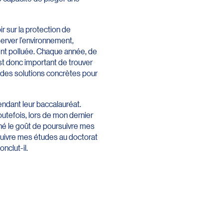
ir sur la protection de
server l’environnement,
nt polluée. Chaque année, de
st donc important de trouver
e des solutions concrètes pour
endant leur baccalauréat.
Toutefois, lors de mon dernier
onné le goût de poursuivre mes
rsuivre mes études au doctorat
nclut-il.