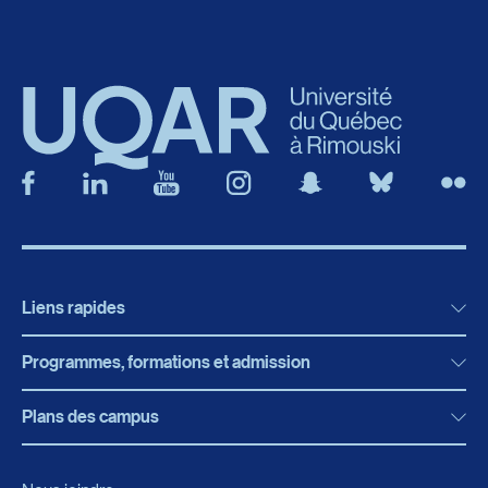
Liens rapides
Programmes, formations et admission
Actualités
Bibliothèque
Plans des campus
Programmes, formations et admission
Bottin
Programmes d’études
Campus de Rimouski