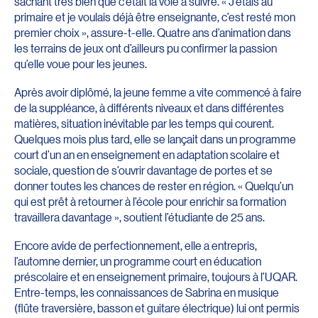
sachant très bien que c’était la voie à suivre. « J’étais au
primaire et je voulais déjà être enseignante, c’est resté mon
premier choix », assure-t-elle. Quatre ans d’animation dans
les terrains de jeux ont d’ailleurs pu confirmer la passion
qu’elle voue pour les jeunes.
Après avoir diplômé, la jeune femme a vite commencé à faire
de la suppléance, à différents niveaux et dans différentes
matières, situation inévitable par les temps qui courent.
Quelques mois plus tard, elle se lançait dans un programme
court d’un an en enseignement en adaptation scolaire et
sociale, question de s’ouvrir davantage de portes et se
donner toutes les chances de rester en région. « Quelqu’un
qui est prêt à retourner à l’école pour enrichir sa formation
travaillera davantage », soutient l’étudiante de 25 ans.
Encore avide de perfectionnement, elle a entrepris,
l’automne dernier, un programme court en éducation
préscolaire et en enseignement primaire, toujours à l’UQAR.
Entre-temps, les connaissances de Sabrina en musique
(flûte traversière, basson et guitare électrique) lui ont permis