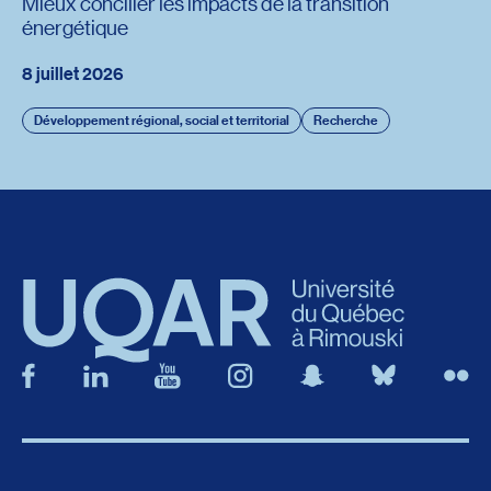
Mieux concilier les impacts de la transition
énergétique
8 juillet 2026
Développement régional, social et territorial
Recherche