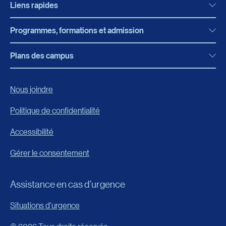
Liens rapides
Programmes, formations et admission
Actualités
Bibliothèque
Plans des campus
Programmes, formations et admission
Bottin
Programmes d’études
Campus de Rimouski
Nous joindre
Boutique en ligne
Admission
Campus de Lévis
Politique de confidentialité
Carrières
Reconnaissances des acquis
Accessibilité
Événements
Formation continue
Gérer le consentement
Fondation de l’UQAR
Universités d’été
FAQ
Assistance en cas d’urgence
Frais de scolarité
Portail
Situations d'urgence
Calendrier universitaire