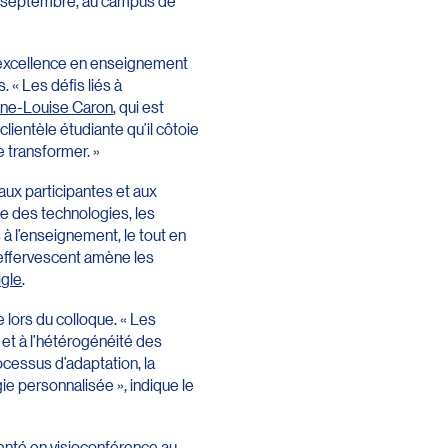
24 septembre, au campus de
l’excellence en enseignement
 « Les défis liés à
ne-Louise Caron
, qui est
lientèle étudiante qu’il côtoie
 transformer. »
aux participantes et aux
te des technologies, les
 à l’enseignement, le tout en
 effervescent amène les
gle
.
 lors du colloque. « Les
 et à l’hétérogénéité des
cessus d’adaptation, la
 personnalisée », indique le
ésenté en visioconférence au