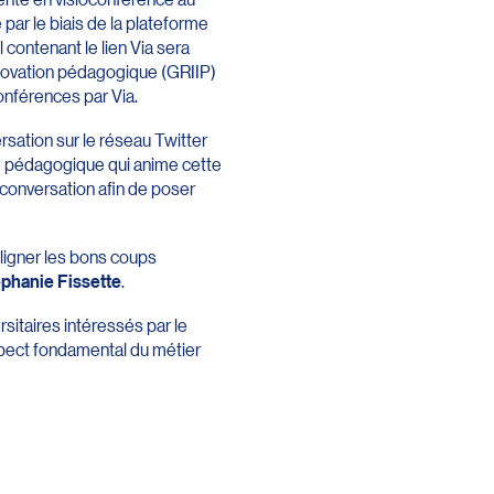
par le biais de la plateforme
el contenant le lien Via sera
nnovation pédagogique (GRIIP)
onférences par Via.
sation sur le réseau Twitter
re pédagogique qui anime cette
a conversation afin de poser
ouligner les bons coups
phanie Fissette
.
sitaires intéressés par le
spect fondamental du métier