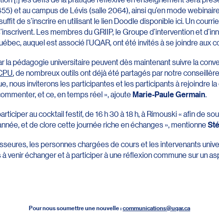
5) et au campus de Lévis (salle 2064), ainsi qu’en mode webinaire 
 suffit de s’inscrire en utilisant le lien Doodle disponible ici. Un courri
inscrivent. Les membres du GRIIP, le Groupe d’intervention et d’i
uébec, auquel est associé l’UQAR, ont été invités à se joindre aux c
 la pédagogie universitaire peuvent dès maintenant suivre la conver
CPU
, de nombreux outils ont déjà été partagés par notre conseillè
e, nous inviterons les participantes et les participants à rejoindre l
 commenter, et ce, en temps réel », ajoute
Marie-Paule Germain
.
ticiper au cocktail festif, de 16 h 30 à 18 h, à Rimouski « afin de s
nnée, et de clore cette journée riche en échanges », mentionne
Sté
seures, les personnes chargées de cours et les intervenants univer
s à venir échanger et à participer à une réflexion commune sur un a
Pour nous soumettre une nouvelle :
communications@uqar.ca