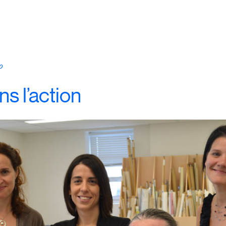
o
ns l’action