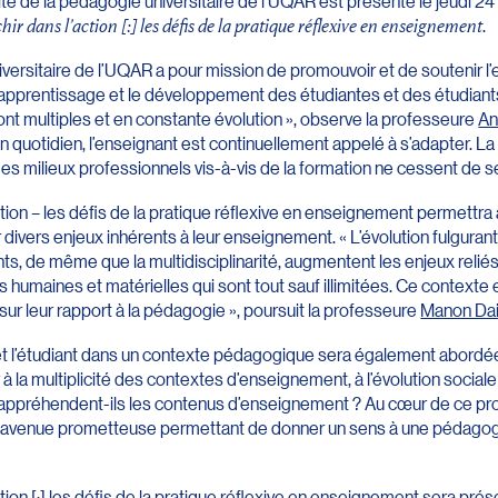
té de la pédagogie universitaire de l’UQAR est présenté le jeudi 
chir dans l’action [:] les défis de la pratique réflexive en enseignement
.
versitaire de l’UQAR a pour mission de promouvoir et de soutenir 
 l’apprentissage et le développement des étudiantes et des étudiants.
ont multiples et en constante évolution », observe la professeure
An
uotidien, l’enseignant est continuellement appelé à s’adapter. La c
 milieux professionnels vis-à-vis de la formation ne cessent de se
ction – les défis de la pratique réflexive en enseignement permettra 
 divers enjeux inhérents à leur enseignement. « L’évolution fulguran
nts, de même que la multidisciplinarité, augmentent les enjeux reliés
umaines et matérielles qui sont tout sauf illimitées. Ce contexte
ur leur rapport à la pédagogie », poursuit la professeure
Manon Dai
 et l’étudiant dans un contexte pédagogique sera également abordée
à la multiplicité des contextes d’enseignement, à l’évolution sociale
appréhendent-ils les contenus d’enseignement ? Au cœur de ce pro
e avenue prometteuse permettant de donner un sens à une pédagogie
ction [:] les défis de la pratique réflexive en enseignement sera pr