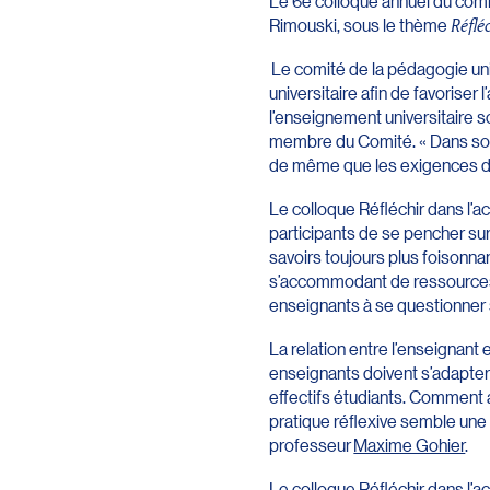
Le 6e colloque annuel du comi
Rimouski, sous le thème
Réflé
Le comité de la pédagogie uni
universitaire afin de favoriser
l’enseignement universitaire s
membre du Comité. « Dans son q
de même que les exigences des
Le colloque Réfléchir dans l’a
participants de se pencher sur
savoirs toujours plus foisonna
s’accommodant de ressources h
enseignants à se questionner s
La relation entre l’enseignant
enseignants doivent s’adapter 
effectifs étudiants. Comment 
pratique réflexive semble un
professeur
Maxime Gohier
.
Le colloque Réfléchir dans l’a