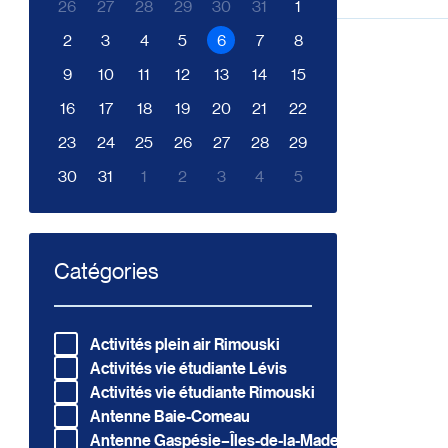
26
27
28
29
30
31
1
2
3
4
5
6
7
8
9
10
11
12
13
14
15
16
17
18
19
20
21
22
23
24
25
26
27
28
29
30
31
1
2
3
4
5
Catégories
Redirection vers la page : Activités plein air Rimouski
Activités plein air Rimouski
Redirection vers la page : Activités vie étudiante Lévis
Activités vie étudiante Lévis
Redirection vers la page : Activités vie étudiante Rimouski
Activités vie étudiante Rimouski
Redirection vers la page : Antenne Baie-Comeau
Antenne Baie-Comeau
Redirection vers la page : Antenne Gaspésie–Îles-de-la-M
Antenne Gaspésie–Îles-de-la-Madeleine