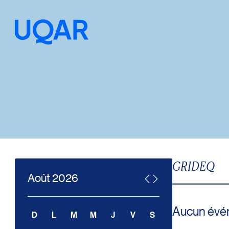
Menu principal
Aller au contenu
Recherche
Taille du texte
Interlignage du texte
GRIDEQ
Espacement du texte
Août
2026
Réinitialiser les paramètres
Aucun évé
D
L
M
M
J
V
S