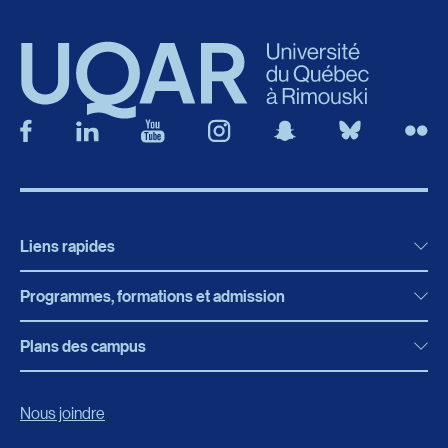
Liens rapides
Programmes, formations et admission
Actualités
Bibliothèque
Plans des campus
Programmes, formations et admission
Bottin
Programmes d’études
Campus de Rimouski
Nous joindre
Boutique en ligne
Admission
Campus de Lévis