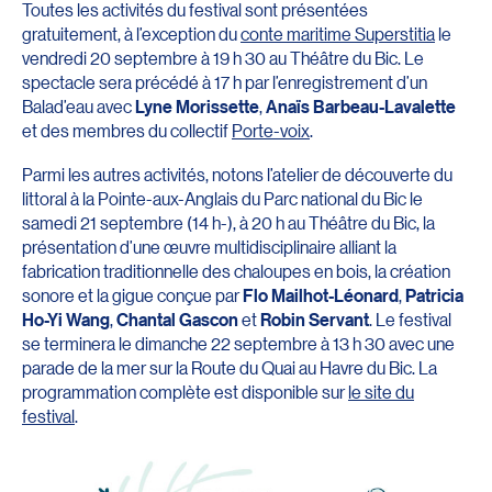
Toutes les activités du festival sont présentées
gratuitement, à l’exception du
conte maritime Superstitia
le
vendredi 20 septembre à 19 h 30 au Théâtre du Bic. Le
spectacle sera précédé à 17 h par l’enregistrement d’un
Balad’eau avec
Lyne Morissette
,
Anaïs Barbeau-Lavalette
et des membres du collectif
Porte-voix
.
Parmi les autres activités, notons l’atelier de découverte du
littoral à la Pointe-aux-Anglais du Parc national du Bic le
samedi 21 septembre (14 h-), à 20 h au Théâtre du Bic, la
présentation d’une œuvre multidisciplinaire alliant la
fabrication traditionnelle des chaloupes en bois, la création
sonore et la gigue conçue par
Flo Mailhot-Léonard
,
Patricia
Ho-Yi Wang
,
Chantal Gascon
et
Robin Servant
. Le festival
se terminera le dimanche 22 septembre à 13 h 30 avec une
parade de la mer sur la Route du Quai au Havre du Bic. La
programmation complète est disponible sur
le site du
festival
.