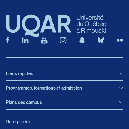
Liens rapides
Programmes, formations et admission
Actualités
Bibliothèque
Plans des campus
Programmes, formations et admission
Bottin
Programmes d’études
Campus de Rimouski
Nous joindre
Boutique en ligne
Admission