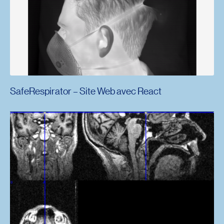
SafeRespirator – Site Web avec React