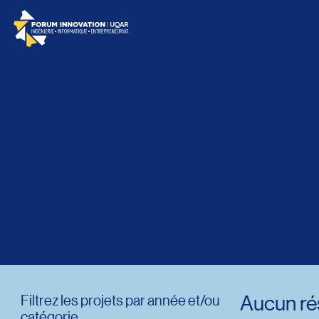
Menu principal
Aller au contenu
Recherche
Taille du texte
Interlignage du texte
Espacement du texte
Réinitialiser les paramètres
Aucun rés
Filtrez les projets par année et/ou
catégorie