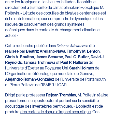
entre les tropiques et les hautes latitudes, il contribue
directement à la stabilité du climat planétaire », explique M.
Poitevin. « L’étude des coquilles de bivalves centenaires est
riche en information pour comprendre la dynamique et les
risques de basculement des grands systèmes
océaniques dans le contexte du changement climatique
actuel. »
Cette recherche publiée dans
Science Advances
a été
réalisée par
Beatriz Arellano-Nava
,
Timothy M. Lenton
,
Chris A. Boulton
,
James Scourse
,
Paul G. Butler
,
David J.
Reynolds
,
Tamara Trofimova
et
Paul R. Halloran
de
l’Université d’Exeter au Royaume Uni,
Sarah Holmes
de
l’Organisation météorologique mondiale de Genève,
Alejandro Román-González
de l’Université de Portsmouth
et Pierre Poitevin de l’ISMER-UQAR.
Dirigé par le
professeur
Réjean Tremblay
, M. Poitevin réalise
présentement un postdoctorat portant sur la sensibilité
acoustique des invertébrés benthiques. « L’objectif est de
produire
des cartes de risque d’impact acoustique
. Ces