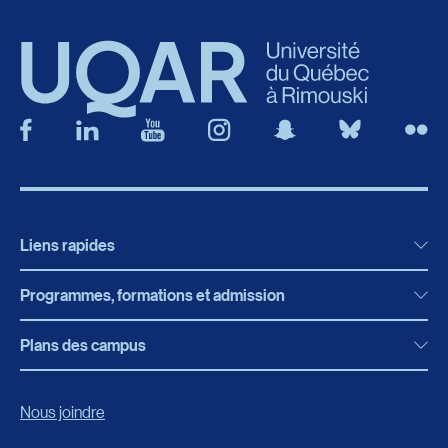
Liens rapides
Programmes, formations et admission
Actualités
Bibliothèque
Plans des campus
Programmes, formations et admission
Bottin
Programmes d’études
Campus de Rimouski
Nous joindre
Boutique en ligne
Admission
Campus de Lévis