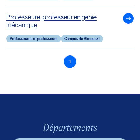
Professeure, professeur en génie
Voir 
mécanique
Professeures et professeurs
Campus de Rimouski
1
Départements