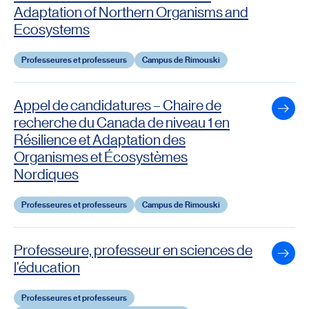
Adaptation of Northern Organisms and
Ecosystems
Professeures et professeurs
Campus de Rimouski
Appel de candidatures – Chaire de
Voir 
recherche du Canada de niveau 1 en
Résilience et Adaptation des
Organismes et Écosystèmes
Nordiques
Professeures et professeurs
Campus de Rimouski
Professeure, professeur en sciences de
Voir 
l’éducation
Professeures et professeurs