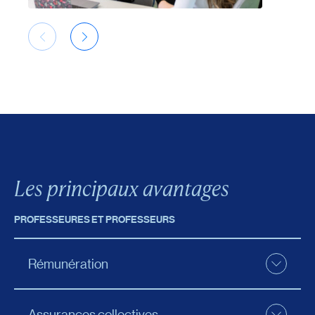
Les principaux avantages
PROFESSEURES ET PROFESSEURS
Rémunération
L’UQAR offre un programme de rémunération
Assurances collectives