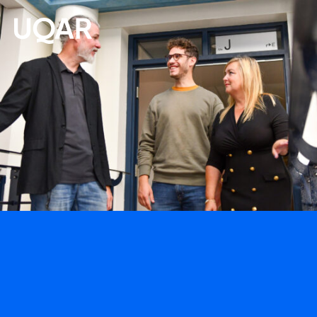
Menu principal
Aller au contenu
Recherche
Taille du texte
Interlignage du texte
Espacement du texte
Réinitialiser les paramètres