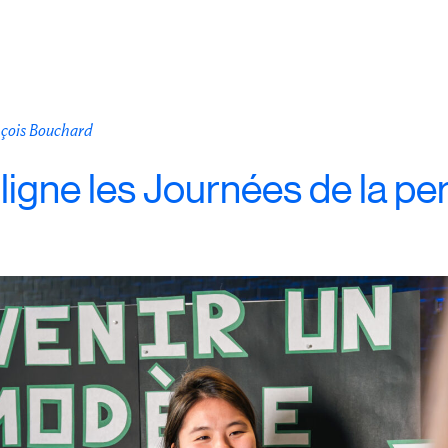
nçois Bouchard
igne les Journées de la p