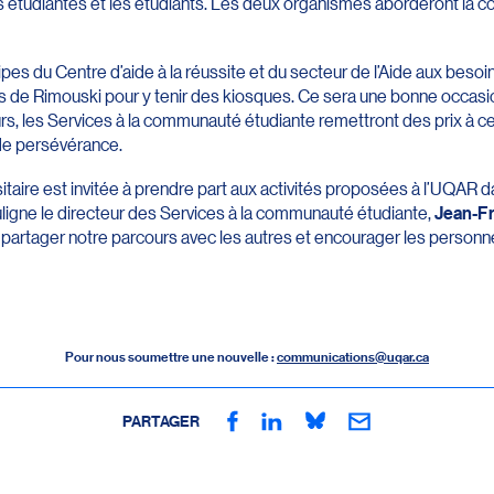
 étudiantes et les étudiants. Les deux organismes aborderont la con
ipes du Centre d’aide à la réussite et du secteur de l’Aide aux besoi
s de Rimouski pour y tenir des kiosques. Ce sera une bonne occasio
leurs, les Services à la communauté étudiante remettront des prix à
ande persévérance.
itaire est invitée à prendre part aux activités proposées à l’UQAR 
uligne le directeur des Services à la communauté étudiante,
Jean-Fr
partager notre parcours avec les autres et encourager les personn
Pour nous soumettre une nouvelle :
communications@uqar.ca
PARTAGER