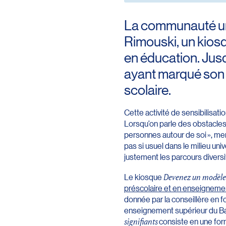
La communauté univ
Rimouski, un kiosq
en éducation. Jusq
ayant marqué son 
scolaire.
Cette activité de sensibilisati
Lorsqu’on parle des obstacles
personnes autour de soi », ment
pas si usuel dans le milieu univ
justement les parcours diversi
Le kiosque
Devenez un modèle 
préscolaire et en enseigneme
donnée par la conseillère en 
enseignement supérieur du Ba
signifiants
consiste en une for