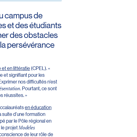
m du campus de
es et des étudiants
gner des obstacles
 la persévérance
t en littératie
(CPEL). «
et signifiant pour les
 Exprimer nos difficultés n’est
ésentation
. Pourtant, ce sont
s réussites. »
accalauréats
en éducation
a suite d’une formation
 par le Pôle régional en
le projet
Modèles
conscience de leur rôle de