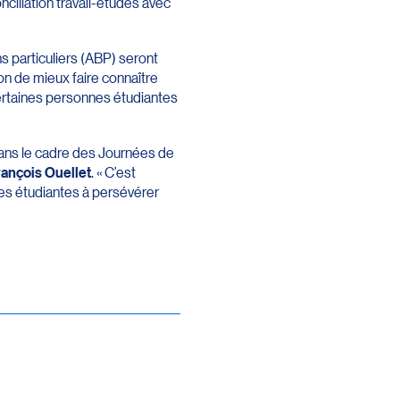
ciliation travail-études avec
ns particuliers (ABP) seront
n de mieux faire connaître
 certaines personnes étudiantes
dans le cadre des Journées de
ançois Ouellet
. « C’est
es étudiantes à persévérer