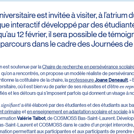
ersitaire est invitée à visiter, à l’atriu
ue interactif développé par des étudiant
u’au 12 février, il sera possible de témoi
parcours dans le cadre des Journées de
on est soutenue par la
Chaire de recherche en persévérance scolaire e
 qu’on a rencontrés, on propose un modèle réaliste de persévérance 
ionne la cotitulaire de la chaire, la
professeure
Joane Deneault
. «
ersitaire, où il est bien vu de parler de ses réussites et d’être
en repr
fiés et les détours qui s’imposent parfois qui donnent un visage à no
signifiant!
a été élaboré par des étudiantes et des étudiants aux b
nt primaire
et
en enseignement en adaptation scolaire et sociale
à l
formation
Valérie Talbot
, de COSMOSS Bas-Saint-Laurent. Développé
s-Saint-Laurent et COSMOSS dans le cadre d’un projet interordre, 
mation permettant aux participantes et aux participants de prendre 