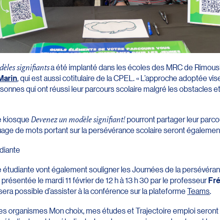
èles signifiants
a été implanté dans les écoles des MRC de Rimouski-
Marin
, qui est aussi cotitulaire de la CPEL. « L’approche adoptée vi
onnes qui ont réussi leur parcours scolaire malgré les obstacles et 
le kiosque
Devenez un modèle signifiant!
pourront partager leur parcou
ge de mots portant sur la persévérance scolaire seront également 
diante
étudiante vont également souligner les Journées de la persévéran
 présentée le mardi 11 février de 12 h à 13 h 30 par le professeur
Fré
 sera possible d’assister à la conférence sur la plateforme
Teams
.
s organismes Mon choix, mes études et Trajectoire emploi seront pré