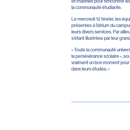
en matinée pour rencontrer les
la communauté étudiante.
Le mercredi 12 février, les équ
présentes à l’atrium du campu
leurs divers services. Par ail
s’étant illustrées par leur gr
« Toute la communauté univers
la persévérance scolaire », so
vraiment un bon moment pour 
dans leurs études. »