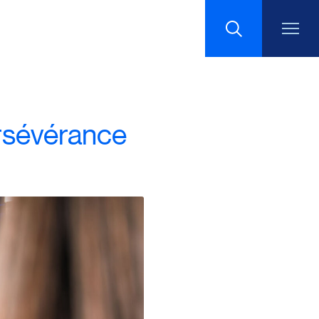
Recherche
ersévérance