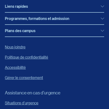
Liens rapides
Programmes, formations et admission
Actualités
Bibliothèque
Plans des campus
Programmes, formations et admission
Bottin
Programmes d’études
Campus de Rimouski
Nous joindre
Boutique en ligne
Admission
Campus de Lévis
Politique de confidentialité
Carrières
Reconnaissances des acquis
Accessibilité
Événements
Formation continue
Gérer le consentement
Fondation de l’UQAR
Universités d’été
FAQ
Assistance en cas d’urgence
Frais de scolarité
Portail
Situations d'urgence
Calendrier universitaire