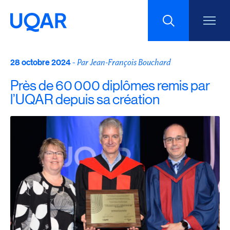
28 octobre 2024
Menu principal
-
Par Jean-François Bouchard
Aller au contenu
Recherche
Près de 60 000 diplômes remis par
Taille du texte
l’UQAR depuis sa création
Interlignage du texte
Espacement du texte
Réinitialiser les paramètres