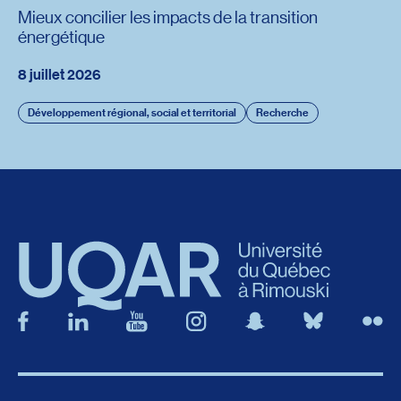
Mieux concilier les impacts de la transition
énergétique
8 juillet 2026
Développement régional, social et territorial
Recherche