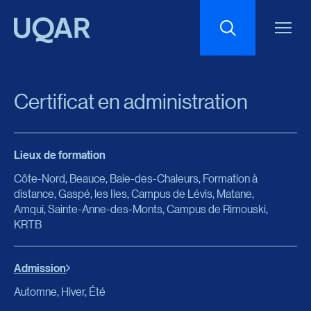
Menu principal
Aller au contenu
Recherche
Certificat en administration
Taille du texte
Lieux de formation
Interlignage du texte
Côte-Nord, Beauce, Baie-des-Chaleurs, Formation à
distance, Gaspé, les Iles, Campus de Lévis, Matane,
Espacement du texte
Amqui, Sainte-Anne-des-Monts, Campus de Rimouski,
KRTB
Réinitialiser les paramètres
Admission
Automne, Hiver, Été