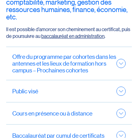
comptabilité, marketing, gestion des
ressources humaines, finance, économie,
etc.
Il est possible d’amorcer son cheminement au certificat, puis
de poursuivre au
baccalauréat en administration
.
Offre du programme par cohortes dans les
antennes et les lieux de formation hors
campus – Prochaines cohortes
Prochaines cohortes prévues pour un
démarrage (si le nombre le justifie)
Public visé
Hiver 2027 : Baie-Comeau et Les Escoumins, Gaspé
Le certificat en administration s’adresse aux
et New Carlisle, Îles-de-la-Madeleine, Matane, Rivière-
personnes souhaitant développer des habiletés de
Cours en présence ou à distance
du-Loup, Saint-Georges et Thetford Mines
gestion dans le secteur public ou privé, à la recherche
d’une compétence plus grande dans leur carrière
L’étudiante·ou l’étudiant choisit la formule qui lui
Hiver 2030 : Baie-Comeau et Les Escoumins, Gaspé
professionnelle.
convient le mieux, selon l’offre de cours en présence et
Baccalauréat par cumul de certificats
et New Carlisle, Îles-de-la-Madeleine, Matane, Rivière-