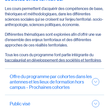
Les cours permettent d’acquérir des compétences de base,
théoriques et méthodologiques, dans les différentes
sciences sociales qui se croisent sur l’enjeu territorial : socio-
anthropologie, sciences politiques, économie.
Différentes thématiques sont explorées afin d’offrir une vue
d’ensemble des enjeux territoriaux et des différentes
approches de ces réalités territoriales.
Tous les cours du programme font partie intégrante du
baccalauréat en développement des sociétés et territoires
.
Offre du programme par cohortes dans les
antennes et les lieux de formation hors
campus – Prochaines cohortes
À l’UQAR, ce programme peut être offert par cohortes
dans les antennes ou dans des lieux de formation hors
Public visé
campus
si un nombre suffisant de personnes