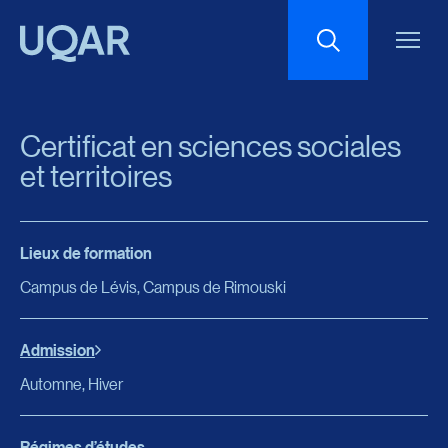
Menu principal
Aller au contenu
Recherche
Certificat en sciences sociales
Taille du texte
et territoires
Interlignage du texte
Lieux de formation
Campus de Lévis, Campus de Rimouski
Espacement du texte
Admission
Réinitialiser les paramètres
Automne, Hiver
Régimes d’études