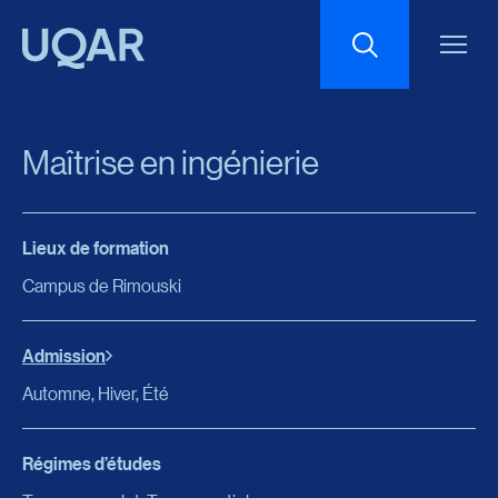
Menu principal
Aller au contenu
Recherche
Maîtrise en ingénierie
Taille du texte
Lieux de formation
Interlignage du texte
Campus de Rimouski
Espacement du texte
Admission
Automne, Hiver, Été
Réinitialiser les paramètres
Régimes d’études