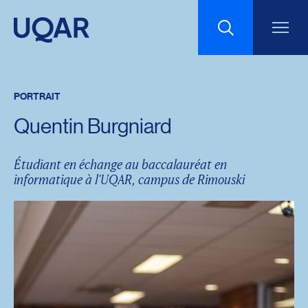
Menu principal
Aller au contenu
Recherche
PORTRAIT
Taille du texte
Quentin Burgniard
Interlignage du texte
Étudiant en échange au baccalauréat en
informatique à l’UQAR, campus de Rimouski
Espacement du texte
Réinitialiser les paramètres