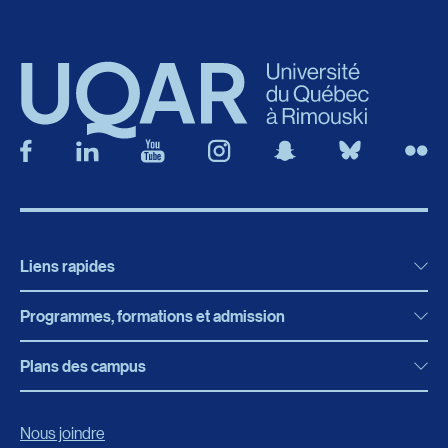
Liens rapides
Programmes, formations et admission
Actualités
Bibliothèque
Plans des campus
Programmes, formations et admission
Bottin
Programmes d’études
Campus de Rimouski
Nous joindre
Boutique en ligne