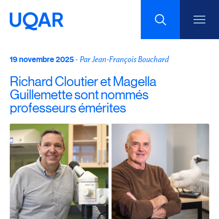
19 novembre 2025
Menu principal
-
Aller au contenu
Par Jean-François Bouchard
Recherche
Richard Cloutier et Magella
Taille du texte
Guillemette sont nommés
professeurs émérites
Interlignage du texte
Espacement du texte
Réinitialiser les paramètres