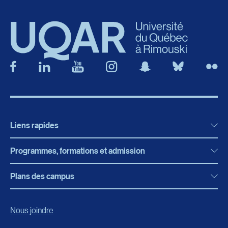
Liens rapides
Programmes, formations et admission
Actualités
Bibliothèque
Plans des campus
Programmes, formations et admission
Bottin
Programmes d’études
Campus de Rimouski
Nous joindre
Boutique en ligne
Admission
Campus de Lévis