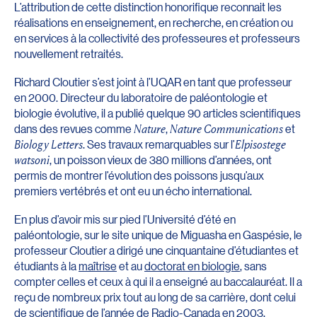
L’attribution de cette distinction honorifique reconnait les
réalisations en enseignement, en recherche, en création ou
en services à la collectivité des professeures et professeurs
nouvellement retraités.
Richard Cloutier s’est joint à l’UQAR en tant que professeur
en 2000. Directeur du laboratoire de paléontologie et
biologie évolutive, il a publié quelque 90 articles scientifiques
dans des revues comme
Nature
,
Nature Communications
et
Biology Letters
. Ses travaux remarquables sur l’
Elpisostege
watsoni
, un poisson vieux de 380 millions d’années, ont
permis de montrer l’évolution des poissons jusqu’aux
premiers vertébrés et ont eu un écho international.
En plus d’avoir mis sur pied l’Université d’été en
paléontologie, sur le site unique de Miguasha en Gaspésie, le
professeur Cloutier a dirigé une cinquantaine d’étudiantes et
étudiants à la
maîtrise
et au
doctorat en biologie
, sans
compter celles et ceux à qui il a enseigné au baccalauréat. Il a
reçu de nombreux prix tout au long de sa carrière, dont celui
de scientifique de l’année de Radio-Canada en 2003.