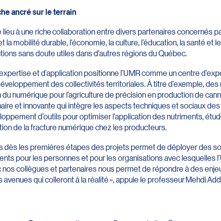
e ancré sur le terrain
ieu à une riche collaboration entre divers partenaires concernés p
la mobilité durable, l’économie, la culture, l’éducation, la santé et 
ions sans doute utiles dans d’autres régions du Québec.
expertise et d’application positionne l’UMR comme un centre d’exper
développement des collectivités territoriales. À titre d’exemple, 
on du numérique pour l’agriculture de précision en production de can
inaire et innovante qui intègre les aspects techniques et sociaux de
eloppement d’outils pour optimiser l’application des nutriments, étu
on de la fracture numérique chez les producteurs.
res dès les premières étapes des projets permet de déployer des sol
nts pour les personnes et pour les organisations avec lesquelles l’
vec nos collègues et partenaires nous permet de répondre à des enj
avenues qui colleront à la réalité », appuie le professeur Mehdi Ad