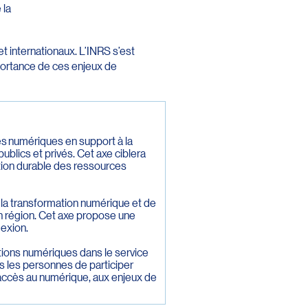
 la
t internationaux. L’INRS s’est
portance de ces enjeux de
es numériques en support à la
publics et privés. Cet axe ciblera
tion durable des ressources
 la transformation numérique et de
 en région. Cet axe propose une
lexion.
tions numériques dans le service
s les personnes de participer
accès au numérique, aux enjeux de