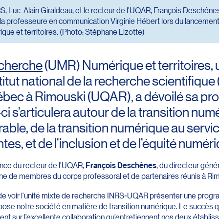
RS, Luc-Alain Giraldeau, et le recteur de l’UQAR, François Deschêne
la professeure en communication Virginie Hébert lors du lancemen
que et territoires. (Photo: Stéphane Lizotte)
echerche
(UMR) Numérique et territoires,
stitut national de la recherche scientifique
uébec à Rimouski (UQAR), a dévoilé sa p
-ci s’articulera autour de la transition nu
able, de la transition numérique au servi
ntes, et de l’inclusion et de l’équité numér
ence du recteur de l’UQAR,
François Deschênes
, du directeur géné
aine de membres du corps professoral et de partenaires réunis à Ri
er de voir l’unité mixte de recherche INRS-UQAR présenter une progr
ose notre société en matière de transition numérique. Le succès q
nt sur l’excellente collaboration qu’entretiennent nos deux établiss