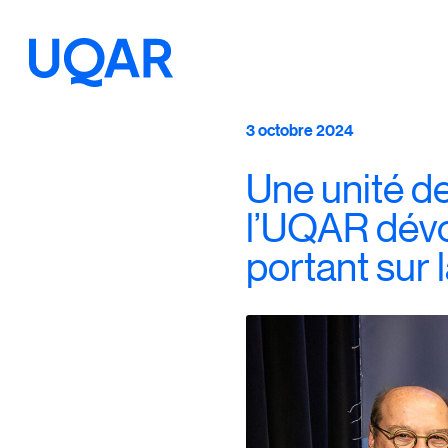
Menu principal
Aller au contenu
Recherche
3 octobre 2024
Une unité de
Taille du texte
l’UQAR dévo
portant sur 
Interlignage du texte
Espacement du texte
Réinitialiser les paramètres