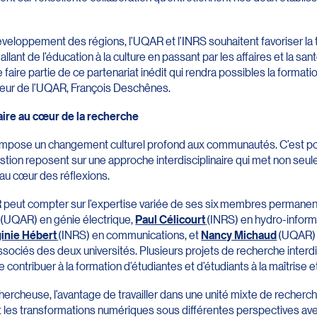
éveloppement des régions, l’UQAR et l’INRS souhaitent favoriser la
llant de l’éducation à la culture en passant par les affaires et la s
faire partie de ce partenariat inédit qui rendra possibles la formati
ecteur de l’UQAR, François Deschênes.
aire au cœur de la recherche
impose un changement culturel profond aux communautés. C’est po
stion reposent sur une approche interdisciplinaire qui met non seul
 au cœur des réflexions.
 peut compter sur l’expertise variée de ses six membres permanen
(UQAR) en génie électrique,
Paul Célicourt
(INRS) en hydro-inform
ginie Hébert
(INRS) en communications, et
Nancy Michaud
(UQAR) e
iés des deux universités. Plusieurs projets de recherche interdis
contribuer à la formation d’étudiantes et d’étudiants à la maîtrise e
hercheuse, l’avantage de travailler dans une unité mixte de recherch
t les transformations numériques sous différentes perspectives av