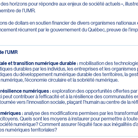
 des horizons pour répondre aux enjeux de société actuels », illustre
 membre de l’UMR.
ons de dollars en soutien financier de divers organismes nationaux e
ancement récurrent par le gouvernement du Québec, preuve de l’im
de l’UMR
ale et transition numérique durable :
mobilisation des technologi
tiques durables par les individus, les entreprises et les organismes 
ques du développement numérique durable des territoires, la ges
re numérique, l’économie circulaire et la sobriété numérique.
t résilience numériques :
exploration des opportunités offertes par
ci peut contribuer à l’efficacité et à la résilience des communautés
ournée vers l’innovation sociale, plaçant l’humain au centre de la réf
numériques :
analyse des modifications permises par les transforma
 citoyens. Quels sont les moyens à instaurer pour permettre à toute
ociété numérique? Comment assurer l’équité face aux inégalités d’
ures numériques territoriales?