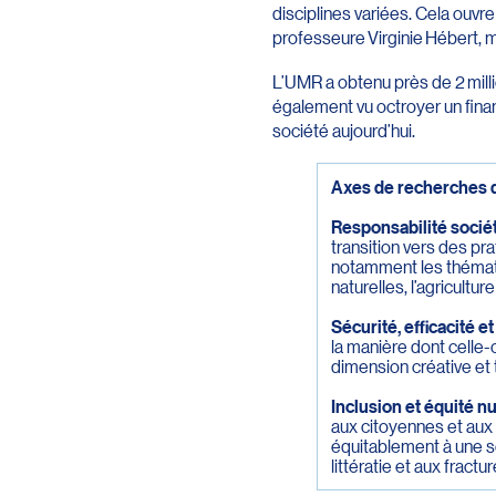
disciplines variées. Cela ouvre
professeure Virginie Hébert,
L’UMR a obtenu près de 2 milli
également vu octroyer un fin
société aujourd’hui.
Axes de recherches 
Responsabilité sociét
transition vers des pra
notamment les thémati
naturelles, l’agricultu
Sécurité, efficacité e
la manière dont celle-
dimension créative et t
Inclusion et équité 
aux citoyennes et aux
équitablement à une s
littératie et aux fract