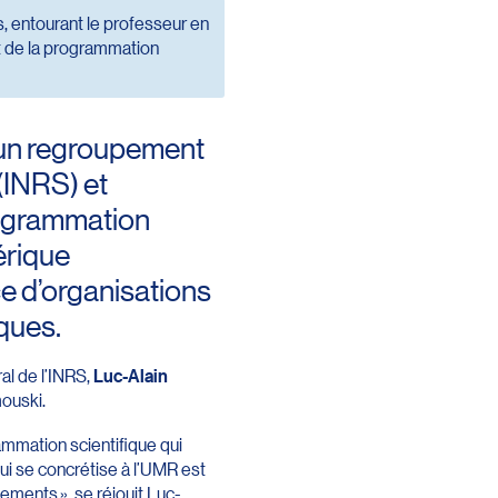
s, entourant le professeur en
t de la programmation
 un regroupement
 (INRS) et
rogrammation
mérique
ce d’organisations
iques.
ral de l’INRS,
Luc-Alain
mouski.
ammation scientifique qui
ui se concrétise à l’UMR est
ements », se réjouit Luc-