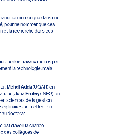
 transition numérique dans une
anté, pour ne nommer que ces
on et la recherche dans ces
urquoi les travaux menés par
ement la technologie, mais
ts :
Mehdi Adda
(UQAR) en
atique,
Julia Frotey
(INRS) en
n sciences de la gestion,
ciplinaires se mettent en
t au doctorat.
e est d’avoir la chance
ec des collègues de