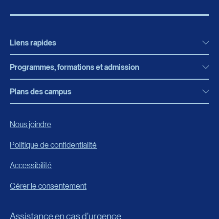
Liens rapides
Programmes, formations et admission
Actualités
Bibliothèque
Plans des campus
Programmes, formations et admission
Bottin
Programmes d’études
Campus de Rimouski
Nous joindre
Boutique en ligne
Admission
Campus de Lévis
Politique de confidentialité
Carrières
Reconnaissances des acquis
Accessibilité
Événements
Formation continue
Gérer le consentement
Fondation de l’UQAR
Universités d’été
FAQ
Assistance en cas d’urgence
Frais de scolarité