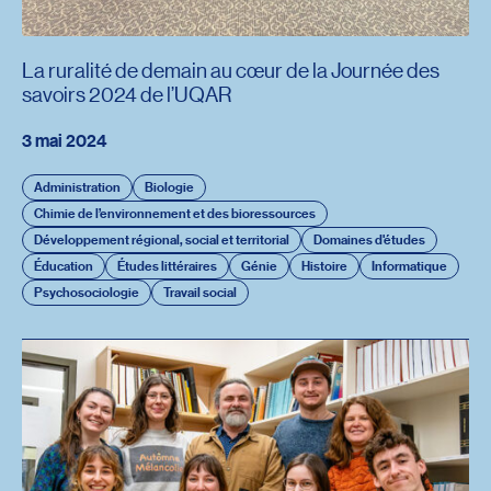
La ruralité de demain au cœur de la Journée des
savoirs 2024 de l’UQAR
3 mai 2024
Administration
Biologie
Chimie de l’environnement et des bioressources
Développement régional, social et territorial
Domaines d'études
Éducation
Études littéraires
Génie
Histoire
Informatique
Psychosociologie
Travail social