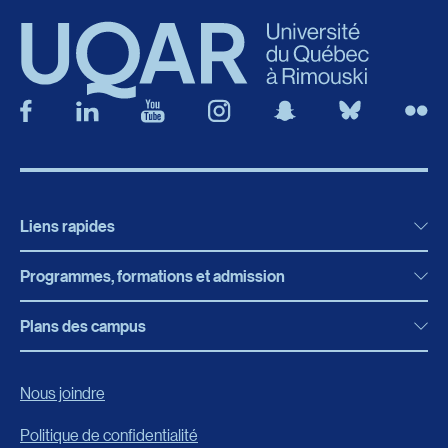
Liens rapides
Programmes, formations et admission
Actualités
Bibliothèque
Plans des campus
Programmes, formations et admission
Bottin
Programmes d’études
Campus de Rimouski
Nous joindre
Boutique en ligne
Admission
Campus de Lévis
Politique de confidentialité