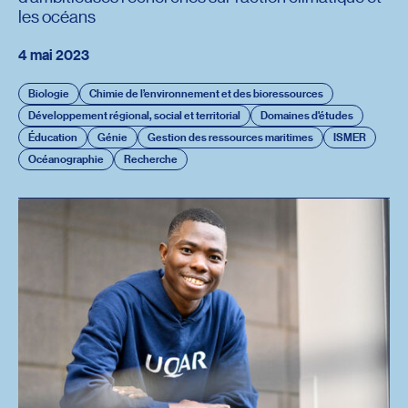
les océans
4 mai 2023
Biologie
Chimie de l’environnement et des bioressources
Développement régional, social et territorial
Domaines d'études
Éducation
Génie
Gestion des ressources maritimes
ISMER
Océanographie
Recherche