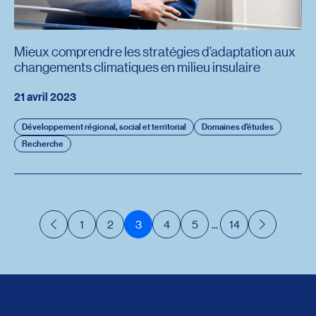
Mieux comprendre les stratégies d’adaptation aux
changements climatiques en milieu insulaire
21 avril 2023
Développement régional, social et territorial
Domaines d'études
Recherche
1
2
3
4
5
...
14
Précédent
Suivant