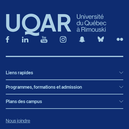
Liens rapides
Programmes, formations et admission
Actualités
Bibliothèque
Plans des campus
Programmes, formations et admission
Bottin
Programmes d’études
Campus de Rimouski
Nous joindre
Boutique en ligne
Admission