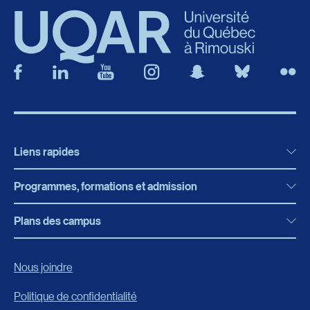
Liens rapides
Programmes, formations et admission
Actualités
Bibliothèque
Plans des campus
Programmes, formations et admission
Bottin
Programmes d’études
Campus de Rimouski
Nous joindre
Boutique en ligne
Admission
Campus de Lévis
Politique de confidentialité
Carrières