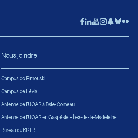
s ailleurs dans le monde et dans bien
de doctorat) est admissible à la bourse de
terner leurs trimestres d’études entre
 des deux universités.
 et anthropolie-ethnologie) :
Université
Nous joindre
semaines) se trouvent ici :
EM Lyon Business
Campus de Rimouski
Campus de Lévis
ur d’études d’un ou deux trimestres ou un
a, en Norvège, aux États-Unis, en Suède et
Antenne de l’UQAR à Baie-Comeau
ule ou de programme.
Antenne de l’UQAR en Gaspésie – Îles-de-la-Madeleine
Bureau du KRTB