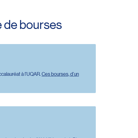
e de bourses
accalauréat à l’UQAR.
Ces bourses, d’un