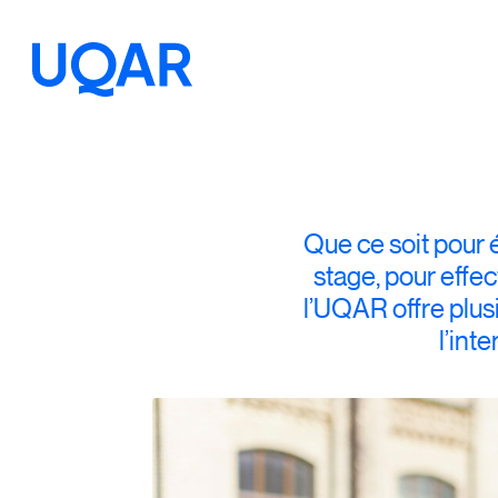
Menu principal
Aller au contenu
Recherche
Taille du texte
Que ce soit pour 
stage, pour effec
Interlignage du texte
l’UQAR offre plus
l’int
Espacement du texte
Réinitialiser les paramètres