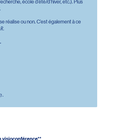
echerche, école d’été/d’hiver, etc.). Plus
.
 se réalise ou non. C’est également à ce
AR
.
.
.
n visioconférence**.