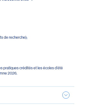
ats de recherche);
es pratiques crédités et les écoles d’été
tomne 2026.
er deux projets de mobilité