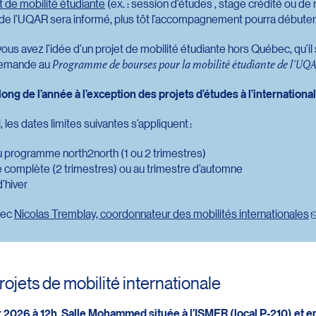
et de mobilité étudiante
(ex. : session d’études , stage crédité ou de r
es de l’UQAR sera informé, plus tôt l’accompagnement pourra débuter
ous avez l’idée d’un projet de mobilité étudiante hors Québec, qu’il
demande au
Programme de bourses pour la mobilité étudiante de l’UQ
ong de l’année à l’exception des projets d’études à l’international
, les dates limites suivantes s’appliquent :
u programme north2north (1 ou 2 trimestres)
 complète (2 trimestres) ou au trimestre d’automne
’hiver
vec
Nicolas Tremblay, coordonnateur des mobilités internationales
rojets de mobilité internationale
 2026 à 12h, Salle Mohammed située à l’ISMER (local P-210) et e